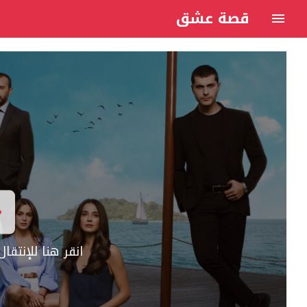
قصة عشق
انقر هنا للإنتق