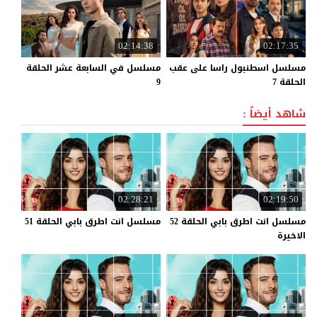
02:14:38
02:17:35
مسلسل اسطنبول راسا على عقب
مسلسل في السابعة عشر الحلقة
الحلقة 7
9
شاهد أيضاً :
02:28:21
02:19:50
مسلسل انت اطرق بابي الحلقة 52
مسلسل
انت
اطرق
بابي
الحلقة
51
الاخيرة