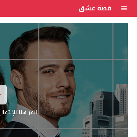
قصة عشق
انقر هنا للإنتق