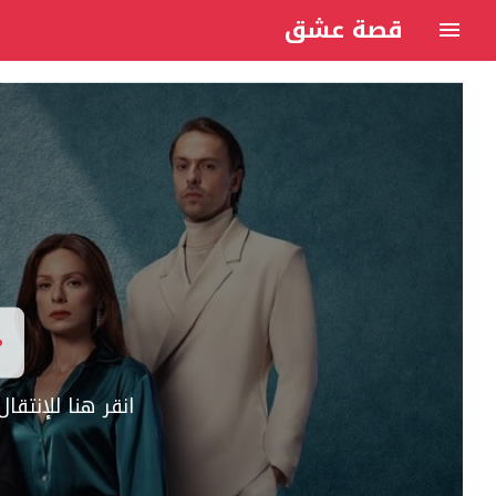
قصة عشق
انقر هنا للإنتق