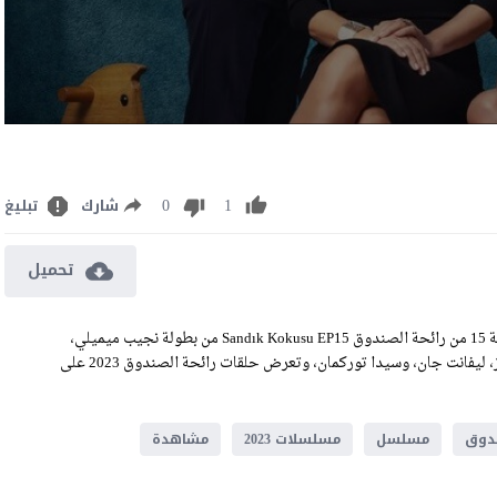
0
1
شارك
تبليغ
تحميل
مشاهدة مسلسل رائحة الصندوق الحلقة 15 مترجمة رابط تحميل الحلقة 15 من رائحة الصندوق Sandık Kokusu EP15 من بطولة نجيب ميميلي،
ديميت آكباغ، ميتين آكدولجير، أوزغه أوزبيرينتشجي، كايهان أتشيكوز، ليفانت جان، وسيدا توركمان، وتعرض حلقات رائحة الصندوق 2023 على
ندوق
مسلسل
مسلسلات 2023
مشاهدة