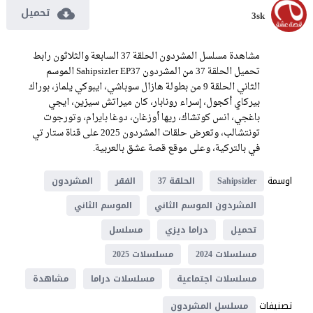
تحميل
3sk
مشاهدة مسلسل المشردون الحلقة 37 السابعة والثلاثون رابط
تحميل الحلقة 37 من المشردون Sahipsizler EP37 الموسم
الثاني الحلقة 9 من بطولة هازال سوباشي، ايبوكي يلماز، بوراك
بيركاي أكجول، إسراء رونابار، كان ميراتش سيزين، ايجي
باغجي، انس كوتشاك، ريها أوزغان، دوغا بايرام، وتورجوت
تونتشالب، وتعرض حلقات المشردون 2025 على قناة ستار تي
في بالتركية، وعلى موقع قصة عشق بالعربية.
اوسمة
Sahipsizler
الحلقة 37
الفقر
المشردون
المشردون الموسم الثاني
الموسم الثاني
تحميل
دراما ديزي
مسلسل
مسلسلات 2024
مسلسلات 2025
مسلسلات اجتماعية
مسلسلات دراما
مشاهدة
تصنيفات
مسلسل المشردون