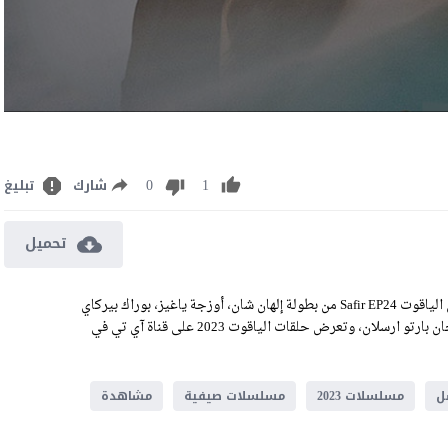
0
1
شارك
تبليغ
تحميل
مشاهدة مسلسل الياقوت الحلقة 24 مترجمة رابط تحميل الحلقة 24 من الياقوت Safir EP24 من بطولة إلهان شان، أوزجة ياغيز، بوراك بيركاي
أكجول، ايبيك توزجو اوغلو، إركان بكتاش، نور يازار، جيزام سيفيم، وجان بارتو ارسلان، وتعرض حلقات الياقوت 2023 على قناة آي تي في
ل
مسلسلات 2023
مسلسلات صيفية
مشاهدة