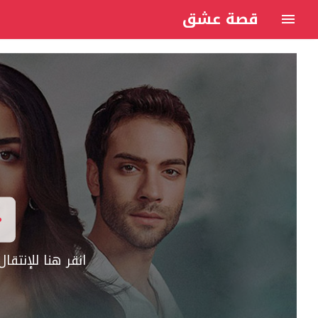
قصة عشق
انقر هنا للإنتق