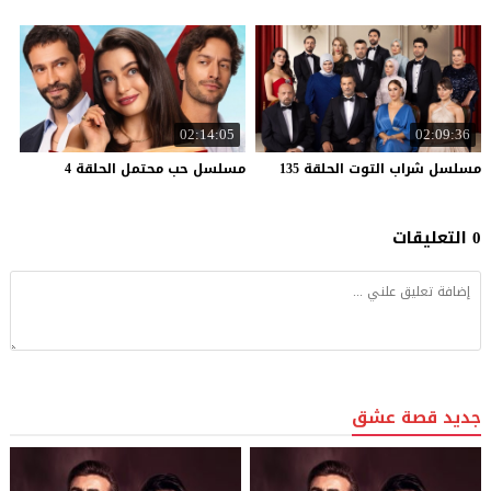
02:14:05
02:09:36
مسلسل
شراب
التوت
الحلقة
135
مسلسل
حب
محتمل
الحلقة
4
0 التعليقات
جديد قصة عشق