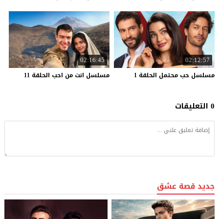
02:16:45
02:12:57
مسلسل
حب
محتمل
الحلقة
1
مسلسل
انت
من
احب
الحلقة
11
0 التعليقات
جديد قصة عشق