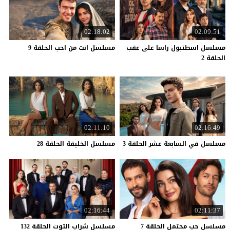
02:18:02
02:09:51
مسلسل اسطنبول راسا على عقب
مسلسل
انت
من
احب
الحلقة
9
الحلقة 2
02:11:10
02:16:49
مسلسل
في
السابعة
عشر
الحلقة
3
مسلسل
الخليفة
الحلقة
28
02:16:44
02:11:37
مسلسل
حب
محتمل
الحلقة
7
مسلسل
شراب
التوت
الحلقة
132