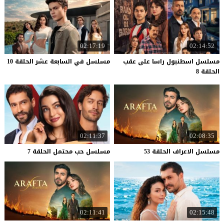
02:17:19
02:14:52
مسلسل اسطنبول راسا على عقب
مسلسل
في
السابعة
عشر
الحلقة
10
الحلقة 8
02:11:37
02:08:35
مسلسل
الاعراف
الحلقة
53
مسلسل
حب
محتمل
الحلقة
7
02:11:41
02:15:48