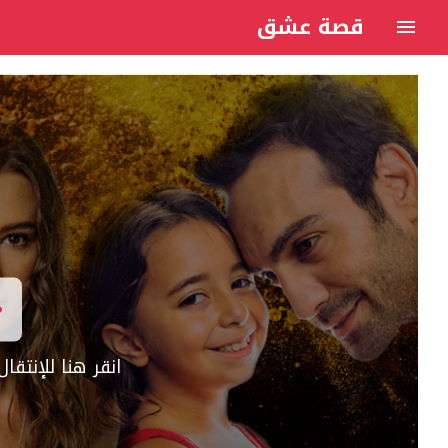
قصة عشق
انقر هنا للإنتق