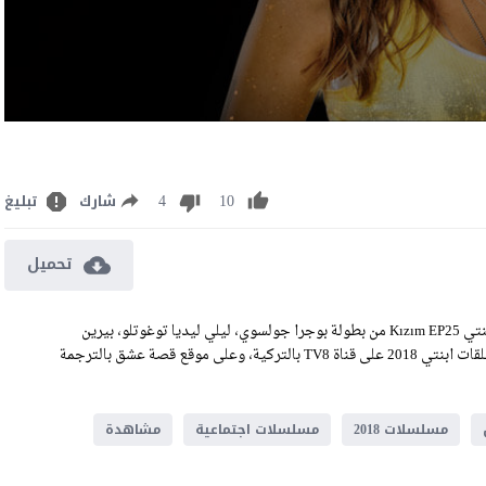
4
10
شارك
تبليغ
تحميل
مشاهدة مسلسل ابنتي الحلقة 25 مترجمة رابط تحميل الحلقة 25 من إبنتي Kızım EP25 من بطولة بوجرا جولسوي، ليلي ليديا توغوتلو، بيرين
جوكيلديز، توغاي مرجان، سينام أونسال، وسرحات تيومان، وعرضت حلقات ابنتي 2018 على قناة TV8 بالتركية، وعلى موقع قصة عشق بالترجمة
مسلسلات 2018
مسلسلات اجتماعية
مشاهدة