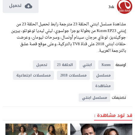
تحميل
3sk
مشاهدة مسلسل ابنتي الحلقة 23 مترجمة رابط تحميل الحلقة 23 من
إبنتي Kızım EP23 من بطولة بوجرا جولسوي، ليلي ليديا توغوتلو، بيرين
جوكيلديز، توغاي مرجان، سينام أونسال، وسرحات تيومان، وعرضت
حلقات ابنتي 2018 على قناة TV8 بالتركية، وعلى موقع قصة عشق
بالترجمة العربية.
اوسمة
Kızım
ابنتي
الحلقة 23
تحميل
مسلسل
مسلسلات 2018
مسلسلات اجتماعية
مشاهدة
تصنيفات
مسلسل ابنتي
قد تود مشاهدة :