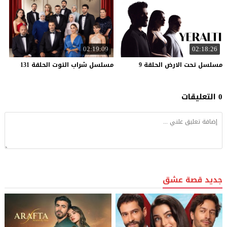
02:19:09
02:18:26
مسلسل
تحت
الارض
الحلقة
9
مسلسل
شراب
التوت
الحلقة
131
0 التعليقات
جديد قصة عشق