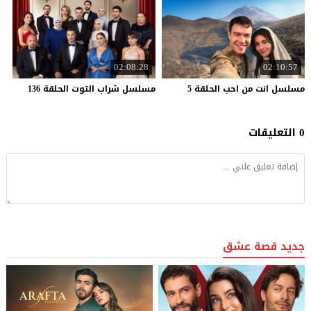
02:08:28
02:10:57
مسلسل
انت
من
احب
الحلقة
5
مسلسل
شراب
التوت
الحلقة
136
0 التعليقات
جديد قصة عشق