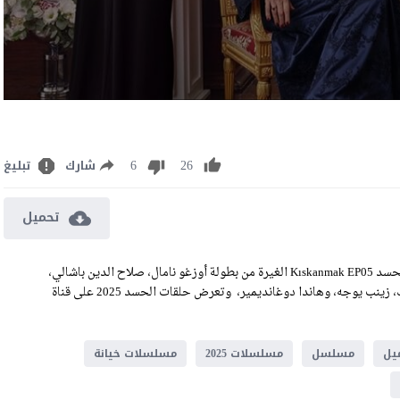
6
26
شارك
تبليغ
تحميل
مشاهدة وتحميل مسلسل الحسد الحلقة 5 مترجمة رابط الحلقة 5 من الحسد Kıskanmak EP05 الغيرة من بطولة أوزغو نامال، صلاح الدين باشالي،
محمد جونسور، حفصة نور سانجاك توتان، بيريل بوزام، ديلارا أكسوييك، زينب يوجه، وهاندا دوغانديمير، وتعرض حلقات الحسد 2025 على قناة
يل
مسلسل
مسلسلات 2025
مسلسلات خيانة