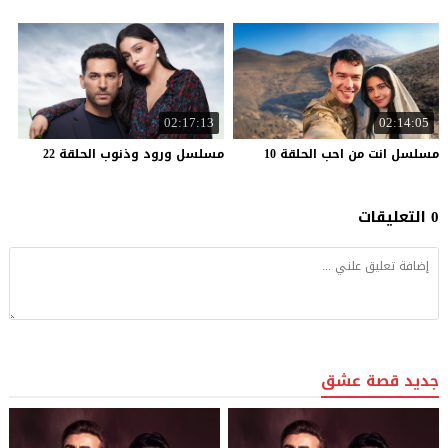
02:17:13
02:14:05
مسلسل
انت
من
احب
الحلقة
10
مسلسل
ورود
وذنوب
الحلقة
22
0 التعليقات
جديد قصة عشق