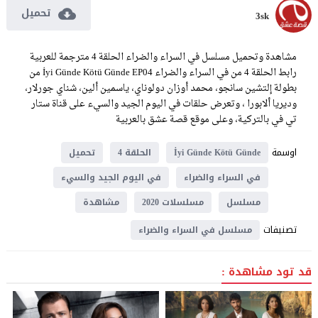
تحميل
3sk
مشاهدة وتحميل مسلسل في السراء والضراء الحلقة 4 مترجمة للعربية
رابط الحلقة 4 من في السراء والضراء İyi Günde Kötü Günde EP04 من
بطولة إلتشين سانجو، محمد أوزان دولوناي، ياسمين ألين، شناي جورلار،
وديريا ألابورا ، وتعرض حلقات في اليوم الجيد والسيء على قناة ستار
تي في بالتركية، وعلى موقع قصة عشق بالعربية
اوسمة
İyi Günde Kötü Günde
الحلقة 4
تحميل
في السراء والضراء
في اليوم الجيد والسيء
مسلسل
مسلسلات 2020
مشاهدة
تصنيفات
مسلسل في السراء والضراء
قد تود مشاهدة :