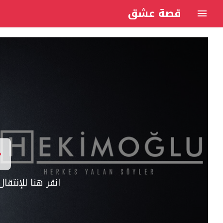
قصة عشق
انقر هنا للإنتق