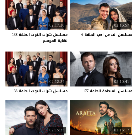
02:17:20
02:16:57
مسلسل
انت
من
احب
الحلقة
6
مسلسل شراب التوت الحلقة 138
نهاية الموسم
02:12:24
02:10:41
مسلسل
المنظمة
الحلقة
177
مسلسل
شراب
التوت
الحلقة
133
02:15:35
02:16:17