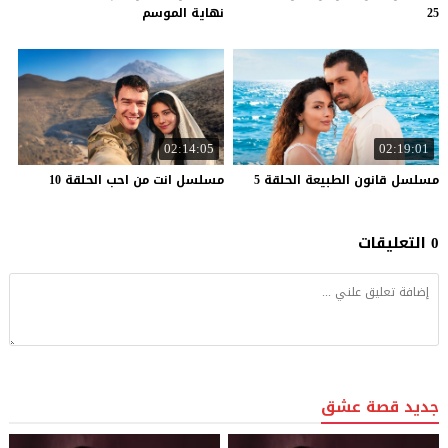
25
نهاية الموسم
02:14:05
02:19:01
مسلسل
قانون
الطبيعة
الحلقة
5
مسلسل
انت
من
احب
الحلقة
10
0 التعليقات
جديد قصة عشق