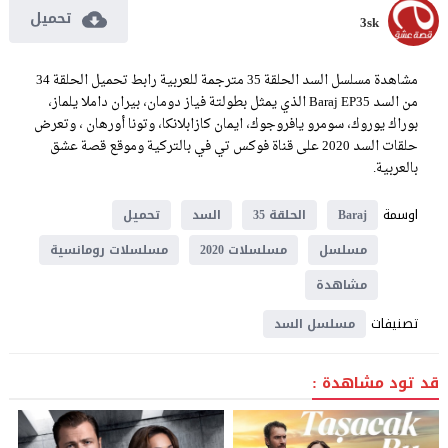
تحميل
3sk
مشاهدة مسلسل السد الحلقة 35 مترجمة للعربية رابط تحميل الحلقة 34
من السد Baraj EP35 الذي يمثل بطولتة فياز دومان، بيران داملا يلماز،
بوراك يوروك، سومرو يافروجوك، ايمان كازابلانكا، وتونا أورهان ، وتعرض
حلقات السد 2020 على قناة فوكس تي في بالتركية وموقع قصة عشق
بالعربية.
اوسمة
Baraj
الحلقة 35
السد
تحميل
مسلسل
مسلسلات 2020
مسلسلات رومانسية
مشاهدة
تصنيفات
مسلسل السد
قد تود مشاهدة :