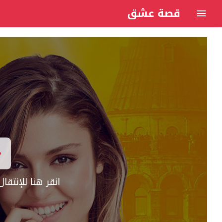
قصة عشق
انقر هنا للإنتق