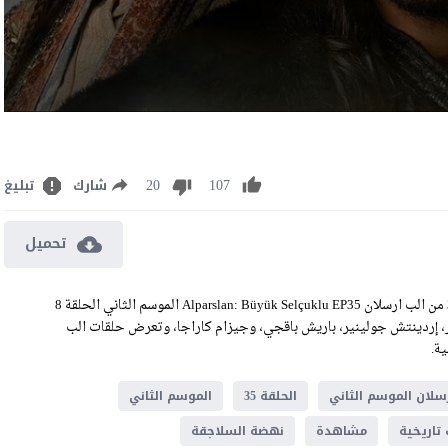
20
107
شارك
تبليغ
تحميل
مشاهدة مسلسل الب ارسلان الحلقة 35 مترجمة رابط تحميل الحلقة 35 من الب ارسلان Alparslan: Büyük Selçuklu EP35 الموسم الثاني الحلقة 8
ر، إردينتش جولينير، باريش باقجي، وجيزام كاراجا، وتعرض حلقات الب
رسلان الموسم الثاني
الحلقة 35
الموسم الثاني
تاريخية
مشاهدة
نهضة السلاجقة