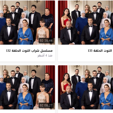
02:16:44
التوت
الحلقة
133
مسلسل
شراب
التوت
الحلقة
132
منذ 4 أشهر
02:08:27