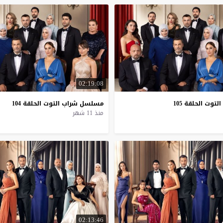
02:19:08
التوت
الحلقة
105
مسلسل
شراب
التوت
الحلقة
104
منذ 11 شهر
02:13:46