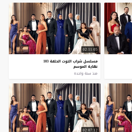
02:11:05
مسلسل شراب التوت الحلقة 103
نهاية الموسم
منذ سنة واحدة
02:07:12