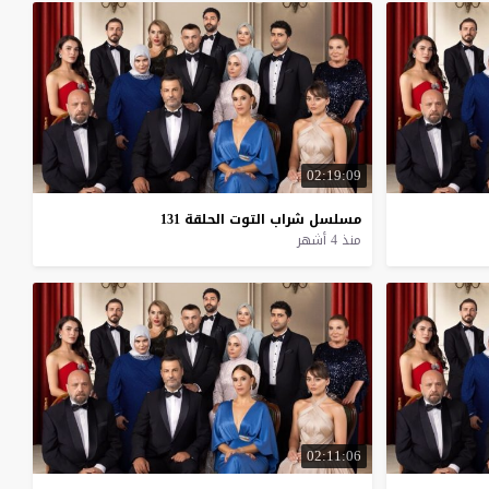
02:19:09
مسلسل
شراب
التوت
الحلقة
131
منذ 4 أشهر
02:11:06