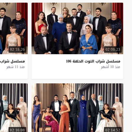
02:18:26
02:08:23
مسلسل
شراب
التوت
الحلقة
106
مسلسل
شراب
منذ 10 أشهر
منذ 11 شهر
02:16:08
02:14:52