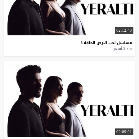
02:12:43
مسلسل
تحت
الارض
الحلقة
6
منذ 5 أشهر
02:09:01