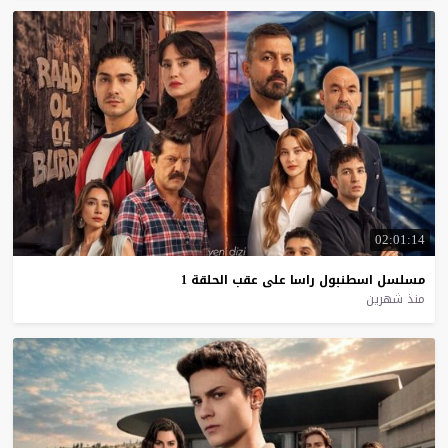
02:01:14
مسلسل
اسطنبول
راسا
على
عقب
الحلقة
1
منذ شهرين