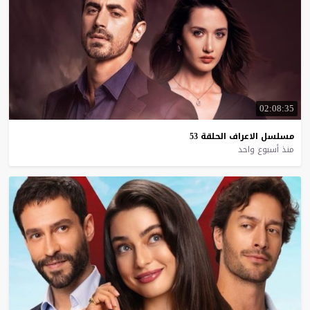
02:08:35
مسلسل
الاعراف
الحلقة
53
منذ أسبوع واحد