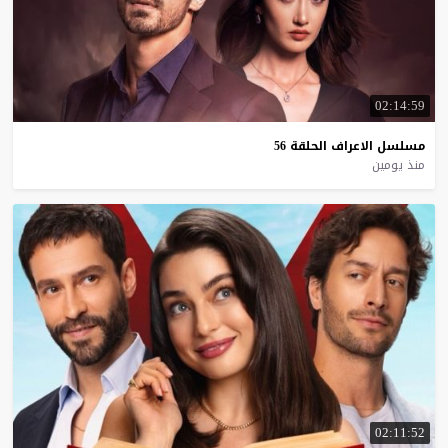
02:14:59
مسلسل
الاعراف
الحلقة
56
منذ يومين
02:11:52