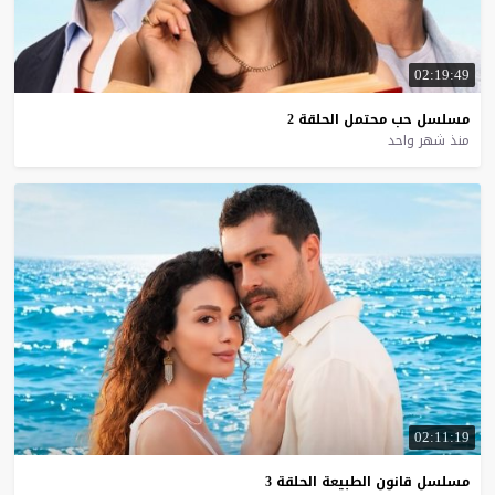
02:19:49
مسلسل
حب
محتمل
الحلقة
2
منذ شهر واحد
02:11:19
مسلسل
قانون
الطبيعة
الحلقة
3