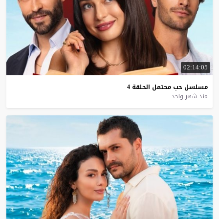
02:14:05
مسلسل
حب
محتمل
الحلقة
4
منذ شهر واحد