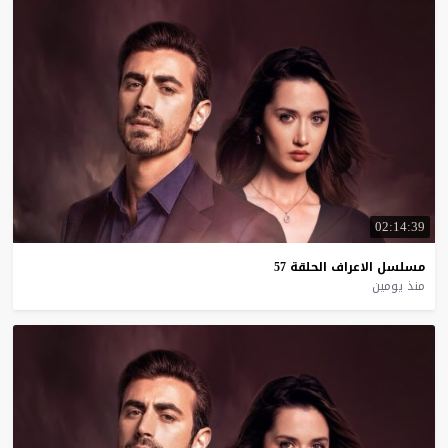
02:14:39
مسلسل
الاعراف
الحلقة
57
منذ يومين