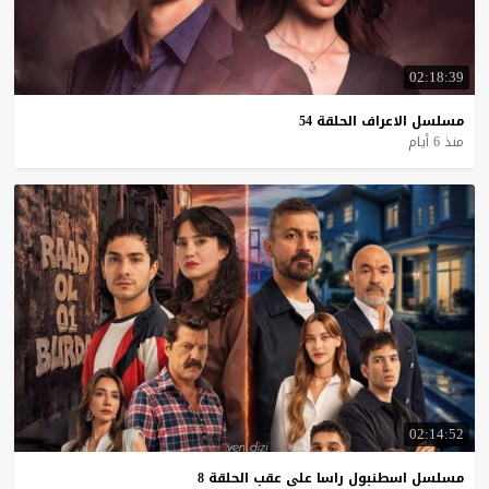
02:18:39
مسلسل
الاعراف
الحلقة
54
منذ 6 أيام
02:14:52
مسلسل
اسطنبول
راسا
على
عقب
الحلقة
8