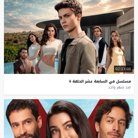
02:13:08
مسلسل
في
السابعة
عشر
الحلقة
6
منذ شهر واحد