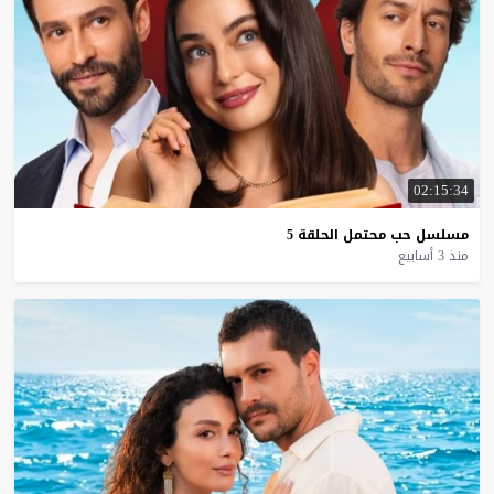
02:15:34
مسلسل
حب
محتمل
الحلقة
5
منذ 3 أسابيع