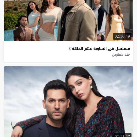
02:16:49
مسلسل
في
السابعة
عشر
الحلقة
3
منذ شهرين
02:11:27