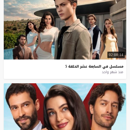
02:08:14
مسلسل
في
السابعة
عشر
الحلقة
5
منذ شهر واحد