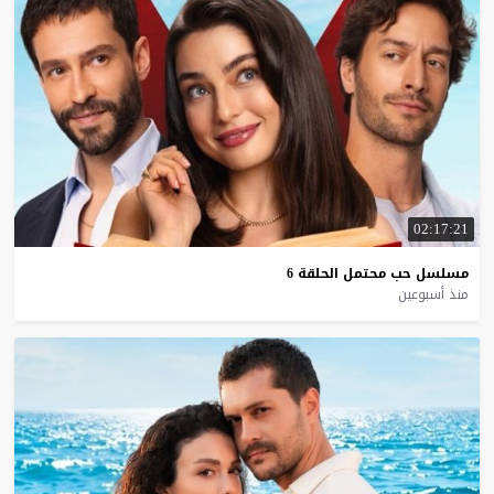
02:17:21
مسلسل
حب
محتمل
الحلقة
6
منذ أسبوعين