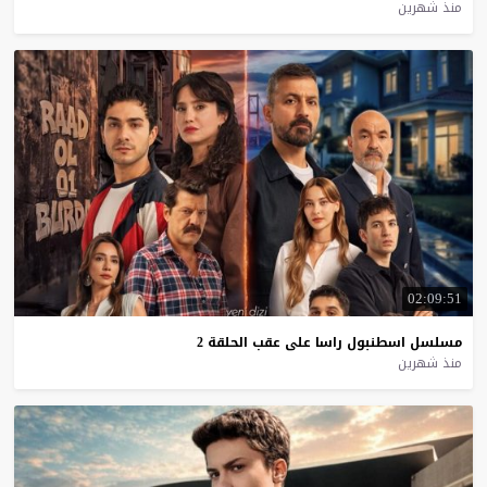
منذ شهرين
02:09:51
مسلسل
اسطنبول
راسا
على
عقب
الحلقة
2
منذ شهرين