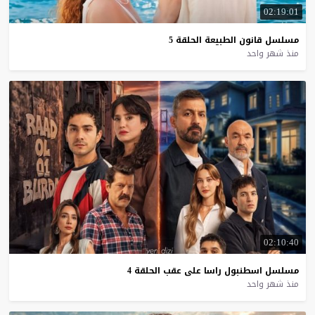
02:19:01
مسلسل
قانون
الطبيعة
الحلقة
5
منذ شهر واحد
02:10:40
مسلسل
اسطنبول
راسا
على
عقب
الحلقة
4
منذ شهر واحد