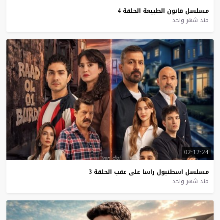
مسلسل
قانون
الطبيعة
الحلقة
4
منذ شهر واحد
02:12:24
مسلسل
اسطنبول
راسا
على
عقب
الحلقة
3
منذ شهر واحد