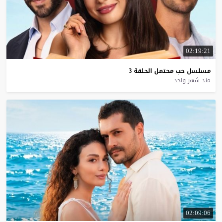
02:19:21
مسلسل
حب
محتمل
الحلقة
3
منذ شهر واحد
02:09:06