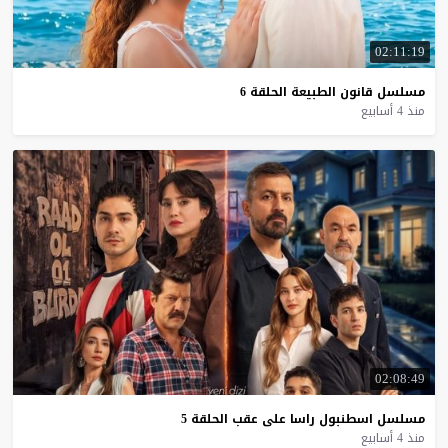
02:11:19
مسلسل
قانون
الطبيعة
الحلقة
6
منذ 4 أسابيع
02:08:49
مسلسل
اسطنبول
راسا
على
عقب
الحلقة
5
منذ 4 أسابيع