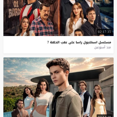
02:17:35
مسلسل
اسطنبول
راسا
على
عقب
الحلقة
7
منذ أسبوعين