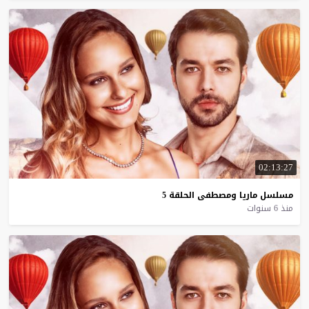
02:13:27
مسلسل
ماريا
ومصطفى
الحلقة
5
منذ 6 سنوات