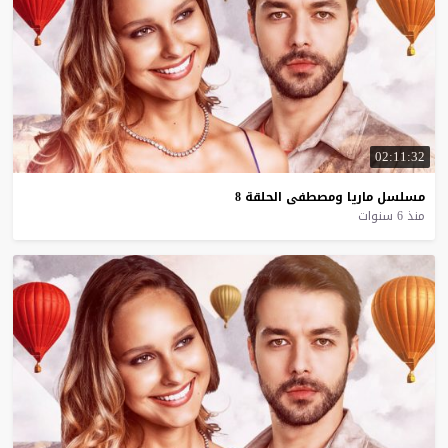
02:11:32
مسلسل
ماريا
ومصطفى
الحلقة
8
منذ 6 سنوات