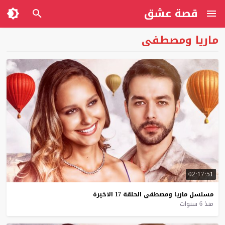
قصة عشق
ماريا ومصطفى
02:17:51
مسلسل
ماريا
ومصطفى
الحلقة
17
الاخيرة
منذ 6 سنوات