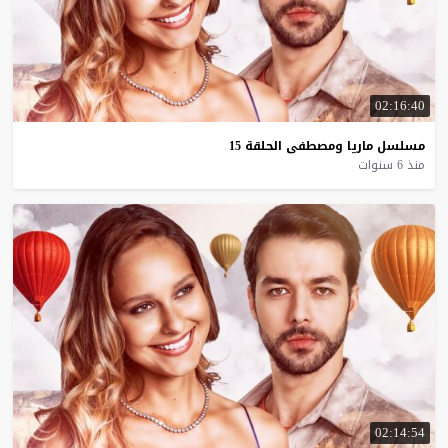
02:16:40
مسلسل
ماريا
ومصطفى
الحلقة
15
منذ 6 سنوات
02:14:54