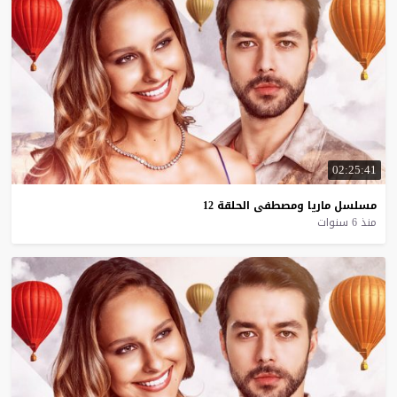
02:25:41
مسلسل
ماريا
ومصطفى
الحلقة
12
منذ 6 سنوات