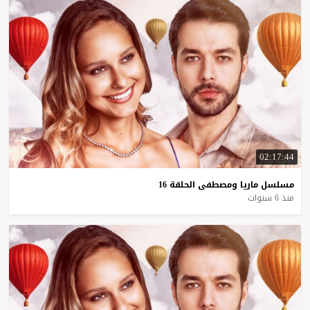
02:17:44
مسلسل
ماريا
ومصطفى
الحلقة
16
منذ 6 سنوات