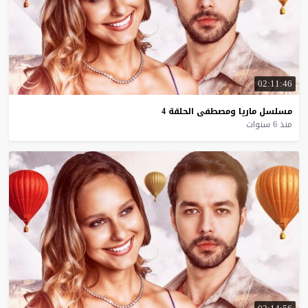
02:11:46
مسلسل
ماريا
ومصطفى
الحلقة
4
منذ 6 سنوات