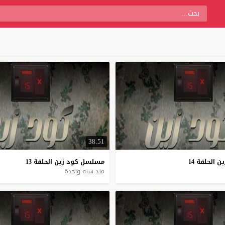
38:51
ين
الحلقة
14
مسلسل
كود
زين
الحلقة
13
منذ سنة واحدة