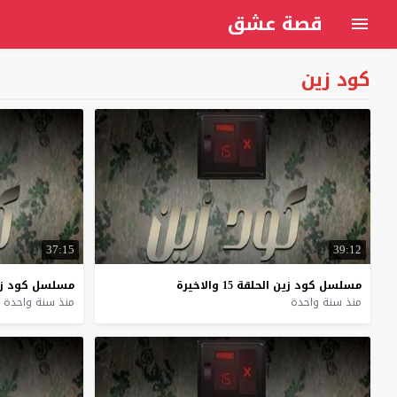
قصة عشق
كود زين
37:15
39:12
مسلسل
كود
زين
الحلقة
15
والاخيرة
مسلسل
كود
ز
منذ سنة واحدة
منذ سنة واحدة