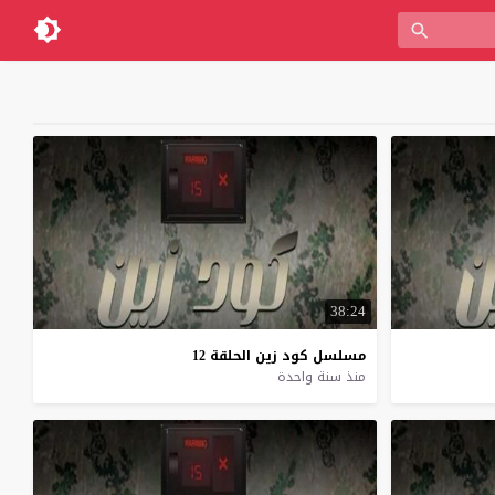
38:24
مسلسل
كود
زين
الحلقة
12
منذ سنة واحدة