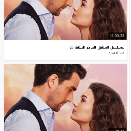
01:55:33
مسلسل
العشق
الفاخر
الحلقة
25
منذ 6 سنوات