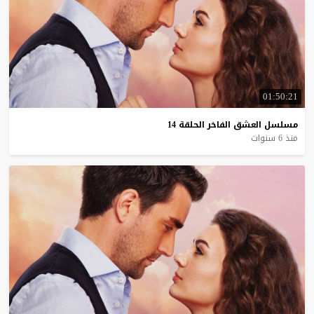
01:50:21
مسلسل
العشق
الفاخر
الحلقة
14
منذ 6 سنوات