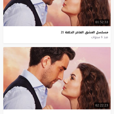
01:52:33
مسلسل
العشق
الفاخر
الحلقة
21
منذ 6 سنوات
02:22:23