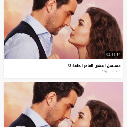
02:11:14
مسلسل
العشق
الفاخر
الحلقة
33
منذ 6 سنوات