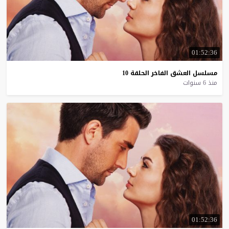
01:52:36
مسلسل
العشق
الفاخر
الحلقة
10
منذ 6 سنوات
01:52:36