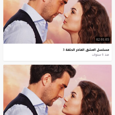
02:01:05
مسلسل
العشق
الفاخر
الحلقة
3
منذ 6 سنوات