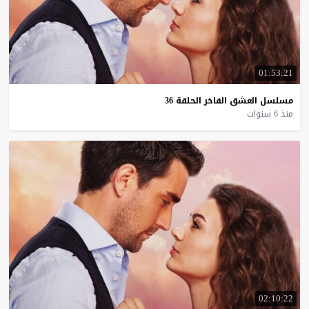
01:53:21
مسلسل
العشق
الفاخر
الحلقة
36
منذ 6 سنوات
02:10:22