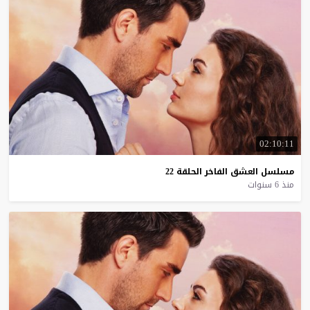
02:10:11
مسلسل
العشق
الفاخر
الحلقة
22
منذ 6 سنوات