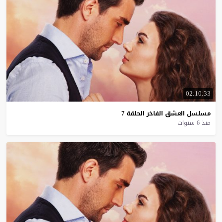
02:10:33
مسلسل
العشق
الفاخر
الحلقة
7
منذ 6 سنوات