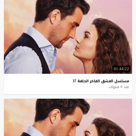
01:44:22
مسلسل
العشق
الفاخر
الحلقة
37
منذ 6 سنوات