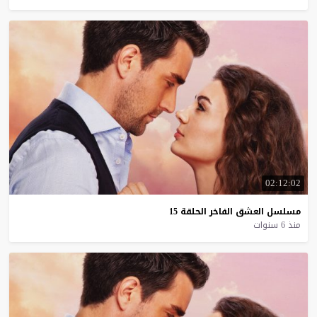
02:12:02
مسلسل
العشق
الفاخر
الحلقة
15
منذ 6 سنوات