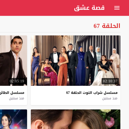
قصة عشق
الحلقة 67
02:05:19
02:10:37
مسلسل
شراب
التوت
الحلقة
67
مسلسل
الطائر
منذ سنتين
منذ سنتين