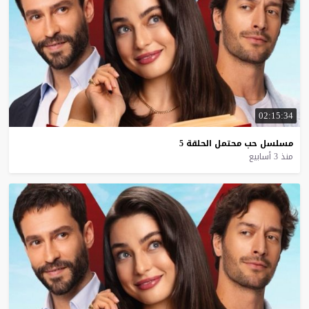
02:15:34
مسلسل
حب
محتمل
الحلقة
5
منذ 3 أسابيع