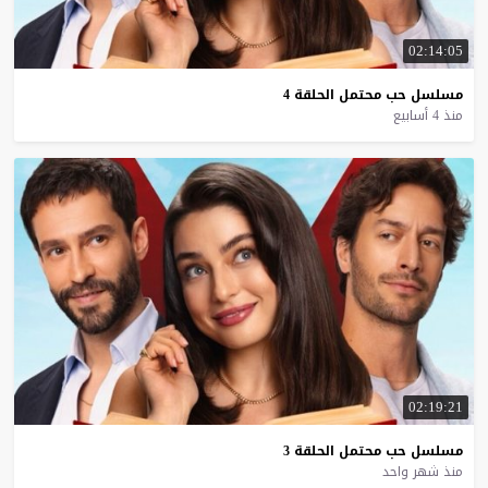
02:14:05
مسلسل
حب
محتمل
الحلقة
4
منذ 4 أسابيع
02:19:21
مسلسل
حب
محتمل
الحلقة
3
منذ شهر واحد