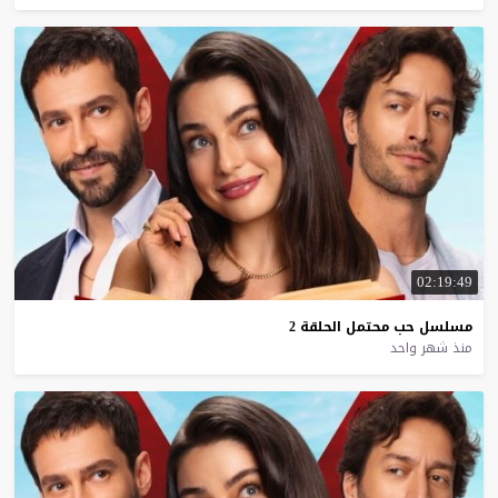
02:19:49
مسلسل
حب
محتمل
الحلقة
2
منذ شهر واحد