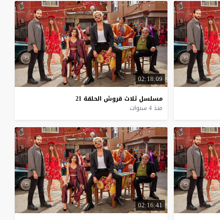
02:18:09
مسلسل
ثلاث
قروش
الحلقة
21
منذ 4 سنوات
02:16:41