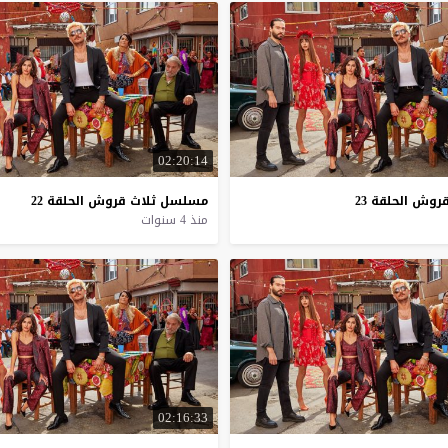
02:20:14
روش
الحلقة
23
مسلسل
ثلاث
قروش
الحلقة
22
منذ 4 سنوات
02:16:33